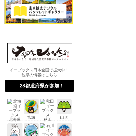
イーブックス日本全国で拡大中！
他県の情報はこちら
28都道府県が参加！
宮城
山形
北海
道
秋田