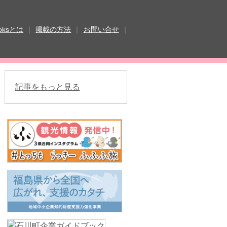
ooksとは
｜
掲載の方法
｜
お問い合せ
｜
ook
twitter
fukushima ebooksとは
ド
よくある質問
サイトマップ
記事をもっと見る
法
掲載規約
個人情報保護方針
ー
動作環境