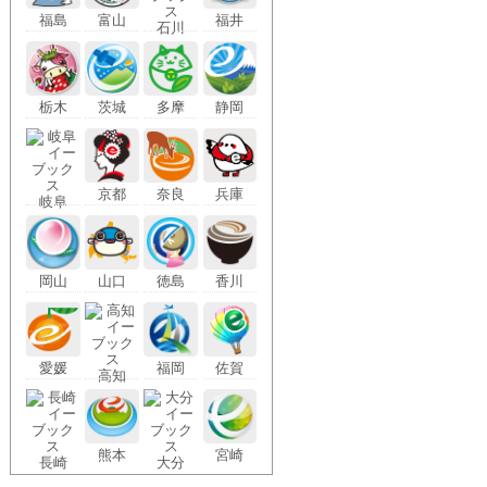
福島
富山
福井
石川
栃木
茨城
多摩
静岡
京都
奈良
兵庫
岐阜
岡山
山口
徳島
香川
愛媛
福岡
佐賀
高知
熊本
宮崎
長崎
大分