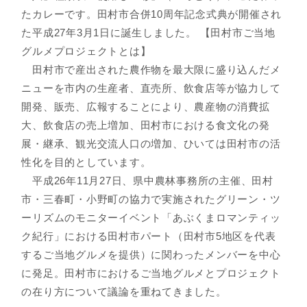
たカレーです。田村市合併10周年記念式典が開催され
た平成27年3月1日に誕生しました。 【田村市ご当地
グルメプロジェクトとは】
田村市で産出された農作物を最大限に盛り込んだメ
ニューを市内の生産者、直売所、飲食店等が協力して
開発、販売、広報することにより、農産物の消費拡
大、飲食店の売上増加、田村市における食文化の発
展・継承、観光交流人口の増加、ひいては田村市の活
性化を目的としています。
平成26年11月27日、県中農林事務所の主催、田村
市・三春町・小野町の協力で実施されたグリーン・ツ
ーリズムのモニターイベント「あぶくまロマンティッ
ク紀行」における田村市パート（田村市5地区を代表
するご当地グルメを提供）に関わったメンバーを中心
に発足。田村市におけるご当地グルメとプロジェクト
の在り方について議論を重ねてきました。