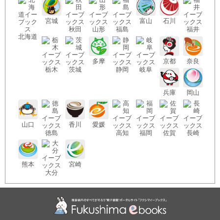
宮城
富山
石川
秋田
山形
福島
福井
北海
道
多摩
京都
奈良
栃木
茨城
静岡
岐阜
兵庫
岡山
山口
香川
愛媛
徳島
高知
福岡
佐賀
長崎
熊本
宮崎
大分